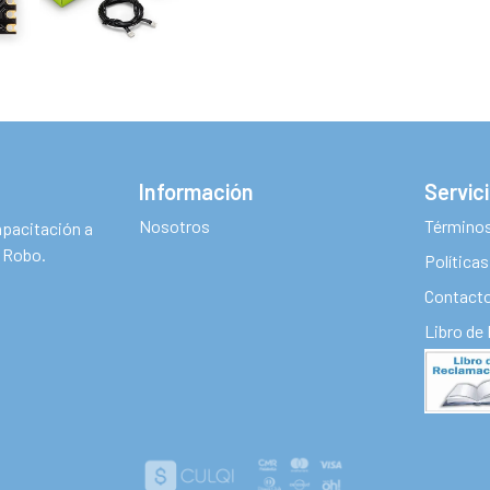
Información
Servici
Nosotros
Términos
apacitación a
M Robo.
Política
Contact
Libro de