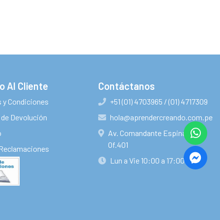
o Al Cliente
Contáctanos
 y Condiciones
+51 (01) 4703965 / (01) 4717309
s de Devolución
hola@aprendercreando.com.pe
o
Av. Comandante Espinar 860
Of.401
 Reclamaciones
Lun a Vie 10:00 a 17:00 horas