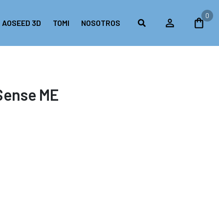
0
AOSEED 3D
TOMI
NOSOTROS
 Sense ME